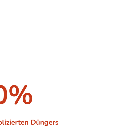
ischen Union überdüngt. Die Folgen
ende neue Rechtsvorschriften zur
n die Landwirte jedoch vor große
auf regelmäßig zu erfassen, gibt es
bei der Analyse der Nährstoffgehalte
füllen können.
0%
plizierten Düngers