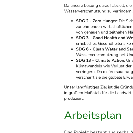
Da unsere Lösung darauf abzielt, di
Wasserverschmutzung zu verringern,
SDG 2 - Zero Hunger
: Die Si
zunehmenden wirtschaftlichen
von genauen und zeitnahen N
SDG 3 - Good Health and We
erhebliches Gesundheitsrisiko 
SDG 6 - Clean Water and San
Wasserverschmutzung bei. Und
SDG 13 – Climate Action
: Un
Klimawandels wie Verlust der 
verringern. Da die Versauerung
verschärft sie die globale Er
Unser langfristiges Ziel ist die G
in großem Maßstab für die Landwirt
produziert.
Arbeitsplan
Das Projekt besteht aus sechs 