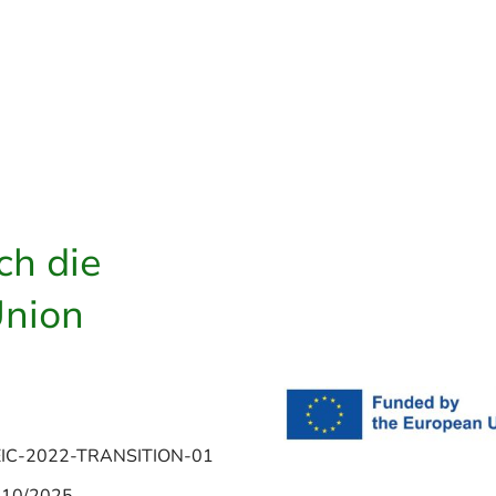
hrem Audit von EU Regelungen
in
rt hat. Eine tagesaktuelle
Soil Health Dashboard
.
ch die
Union
022-TRANSITION-01