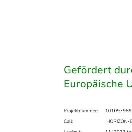
wie ein
Spezialreport
der ECA zu i
und Programmen zu Tage geförde
Schätzung findest du beim
Gefördert dur
Europäische 
Projektnummer: 101097989
Call: HORIZON-EIC-2