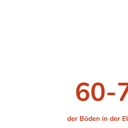
Laut einem Bericht der EU-Kommiss
sind Bodenversauerung, verschmu
Bodengesundheit und damit verbu
Herausforderungen. Trotz der Notwe
bisher keine zufriedenstellende Lös
zu unterstütz
60-
der Böden in der 