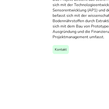
sich mit der Technologieentwi
Sensorentwicklung (AP1) und d
befasst sich mit der wissenscha
Bodennährstoffen durch Extrak
sich mit dem Bau von Prototypen
Ausgründung und die Finanzier
Projektmanagement umfasst.
Kontakt
Du möchtest Up-to-Date ble