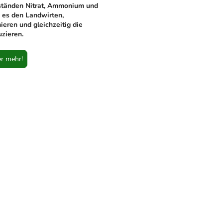
ständen Nitrat, Ammonium und
 es den Landwirten,
ieren und gleichzeitig die
zieren.
er mehr!