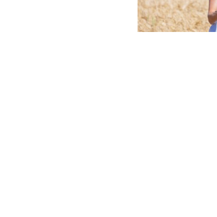
Projektpartner und Kontakte
Ausgewählte Events & Informationen
I
© Copyright. Alle Rechte vorbehalten.
(maschinenübersetzt aus deutsch)