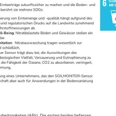
e Ernteerträge zukunftssicher zu machen und die Boden- und
 berührt sie mehrere SDGs:
cherung von Erntemenge und -qualität hängt aufgrund des
 und regulatorischen Drucks auf die Landwirte zunehmend
ährstoffmessungen ab.
ll-Being
: Nitratbelastete Böden und Gewässer stellen ein
dar.
itation
: Nitratauswaschung tragen wesentlich zur
 schließlich,
ser Sensor trägt dazu bei, die Auswirkungen des
biologischen Vielfalt, Versauerung und Eutrophierung zu
 die Fähigkeit der Ozeane, CO2 zu absorbieren, verringert,
wärmung.
ründung eines Unternehmens, das den SOILMONITOR-Sensor
schaft aber auch für Anwendungen in der Bodensanierung
Arbeitspaketen (APs). Die ersten beiden befassen