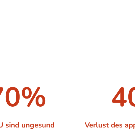
ion sind über 60 Prozent der landwirtschaftlichen Böden in der Europä
tzte Gewässer, geringere Artenvielfalt und sinkende Erträge. Bevorsteh
ndenen Düngevorschriften sollen die Bodenqualität verbessern, stelle
ndigkeit für die Landwirte den Nährstoffstatus der Böden im Jahresverl
ung. Daher werden neue technische Ansätze benötigt, um die Landwirte 
en, damit sie ihre Düngemittel optimal einsetzen und die Vorschriften er
70%
4
EU sind ungesund
Verlust des ap